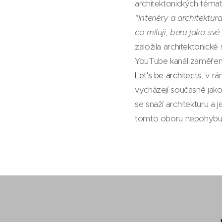
architektonických témat
"Interiéry a architektur
co miluji, beru jako své
založila architektonické
YouTube kanál zaměřený 
Let's be architects
, v r
vycházejí současně jak
se snaží architekturu a je
tomto oboru nepohybuj