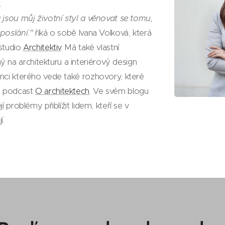
.
a jsou můj životní styl a věnovat se tomu,
 poslání."
říká o sobě Ivana Volková, která
 studio
Architektiv
. Má také vlastní
na architekturu a interiérový design
ámci kterého vede také rozhovory, které
o podcast
O architektech
. Ve svém blogu
jí problémy přiblížit lidem, kteří se v
í.