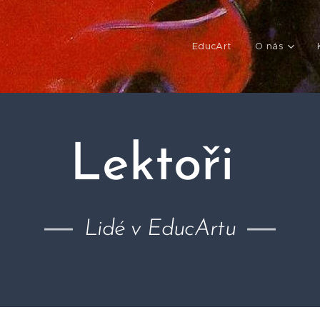
EducArt
O nás
Lektoři
Lidé v EducArtu