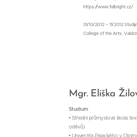
https://www.fulbright.cz/
31/10/2012 – 11/2012 Studijn
College of the Arts, Valdo
Mgr. Eliška Žil
Studium
• Střední průmyslová škola text
oděvů)
• Univerzita Palackého v Olomou