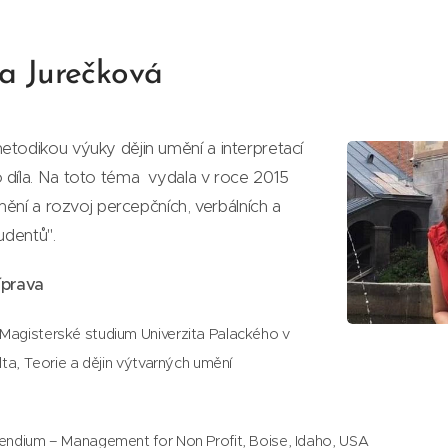
ka Jurečková
todikou výuky dějin umění a interpretací
díla. Na toto téma vydala v roce 2015
mění a rozvoj percepčních, verbálních a
udentů".
íprava
Magisterské studium Univerzita Palackého v
lta, Teorie a dějin výtvarných umění
endium – Management for Non Profit, Boise, Idaho, USA