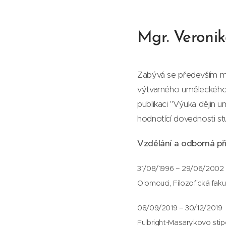
Mgr. Veroni
Zabývá se především me
výtvarného uměleckého 
publikaci "Výuka dějin u
hodnotící dovednosti st
Vzdělání a odborná př
31/08/1996 – 29/06/2002 
Olomouci, Filozofická faku
​08/09/2019 – 30/12/2019
Fulbright-Masarykovo stip