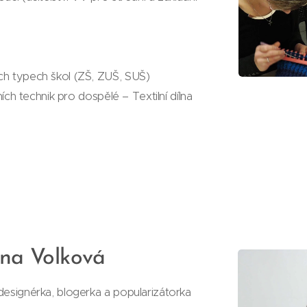
ch typech škol (ZŠ, ZUŠ, SUŠ)
ních technik pro dospělé – Textilní dílna
vana Volková
 designérka, blogerka a popularizátorka