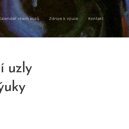
Kalendář všech kuzů
Zdroje k výuce
Kontakt
 uzly
ýuky