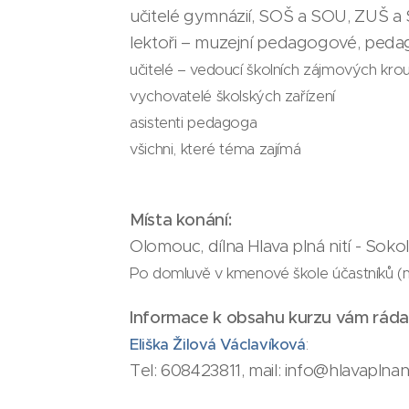
učitelé gymnázií, SOŠ a SOU, ZUŠ a
lektoři – muzejní pedagogové, ped
učitelé – vedoucí školních zájmových krou
vychovatelé školských zařízení
asistenti pedagoga
všichni, které téma zajímá
​Místa konání:
Olomouc, dílna Hlava plná nití - Sok
Po domluvě v kmenové škole účastníků (
Informace k obsahu kurzu vám ráda
Eliška Žilová Václavíková
:
Tel: 608423811, mail: info@hlavaplnani