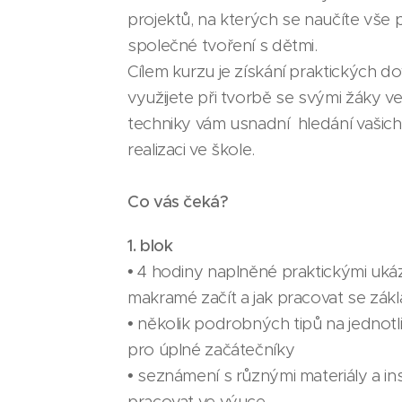
projektů, na kterých se naučíte vše 
společné tvoření s dětmi.
Cílem kurzu je získání praktických d
využijete při tvorbě se svými žáky v
techniky vám usnadní hledání vašich
realizaci ve škole.
Co vás čeká?
1. blok
• 4 hodiny naplněné praktickými uká
makramé začít a jak pracovat se zákl
• několik podrobných tipů na jednotl
pro úplné začátečníky
• seznámení s různými materiály a insp
pracovat ve výuce