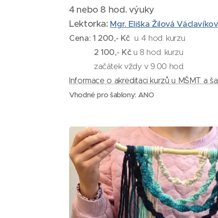
4 nebo 8 hod. výuky
Lektorka:
Mgr. Eliška Žilová Václavíko
Cena: 1 200,- Kč
u 4 hod. kurzu
2 100,- Kč
u 8 hod. kurzu
začátek vždy v 9:00 hod.
Informace o akreditaci kurzů u MŠMT a š
Vhodné pro šablony: ANO