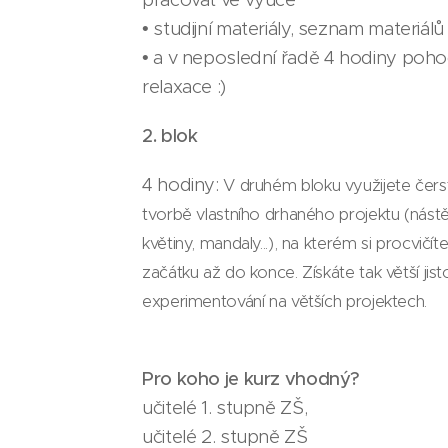
• studijní materiály, seznam materiá
• a v neposlední řadě 4 hodiny poh
relaxace :)
2. blok
4 hodiny:
V druhém bloku využijete čers
tvorbě vlastního drhaného projektu (nás
květiny, mandaly...), na kterém si procvič
začátku až do konce. Získáte tak větší jist
experimentování na větších projektech.
Pro koho je kurz vhodný?
učitelé 1. stupně ZŠ,
učitelé 2. stupně ZŠ