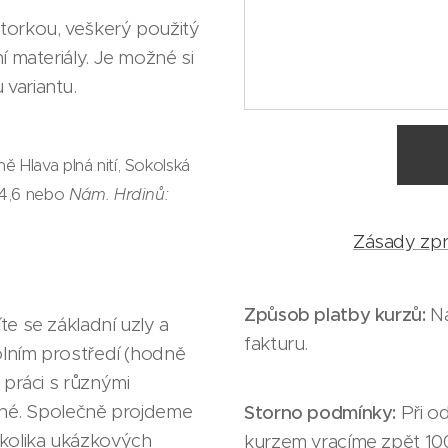
torkou, veškerý použitý
í materiály. Je možné si
variantu.
ě Hlava plná nití,
Sokolská
3,4,6 nebo
Nám. Hrdinů:
Zásady zpr
Způsob platby kurzů:
Na
te se základní uzly a
fakturu.
kolním prostředí (hodně
 práci s různými
odné. Společně projdeme
Storno podmínky:
Při o
kolika ukázkových
kurzem vracíme zpět 100