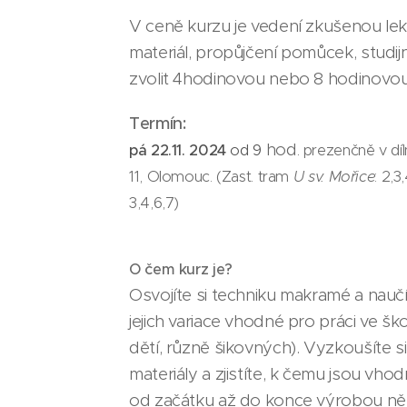
V ceně kurzu je vedení zkušenou lek
materiál, propůjčení pomůcek, studijn
zvolit 4hodinovou nebo 8 hodinovou 
Termín
:
hod
pá 22.11. 2024
od 9
.
prezenčně v díln
11, Olomouc. (Zast. tram
U sv. Mořice
: 2,
3,4,6,7)
​O čem kurz je?
Osvojíte si techniku makramé a naučí
jejich variace vhodné pro práci ve š
dětí, různě šikovných). Vyzkoušíte si
materiály a zjistíte, k čemu jsou vh
od začátku až do konce výrobou ně