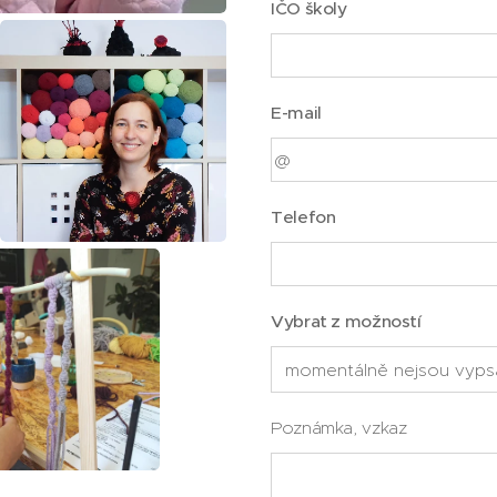
IČO školy
E-mail
Telefon
Vybrat z možností
Poznámka, vzkaz