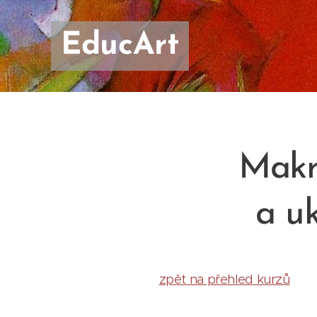
EducArt
Makr
a u
zpět na přehled kurzů