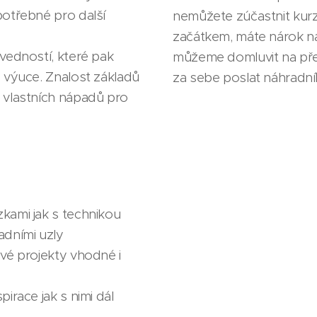
potřebné pro další
nemůžete zúčastnit kur
začátkem, máte nárok n
ovedností, které pak
můžeme domluvit na pře
e výuce. Znalost základů
za sebe poslat náhradní
 vlastních nápadů pro
zkami jak s technikou
adními uzly
ivé projekty vhodné i
irace jak s nimi dál