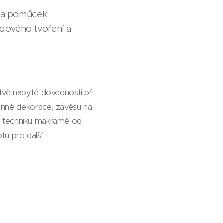
lů a pomůcek
odového tvoření a
tvě nabyté dovednosti při
těnné dekorace, závěsu na
íte techniku makramé od
otu pro další