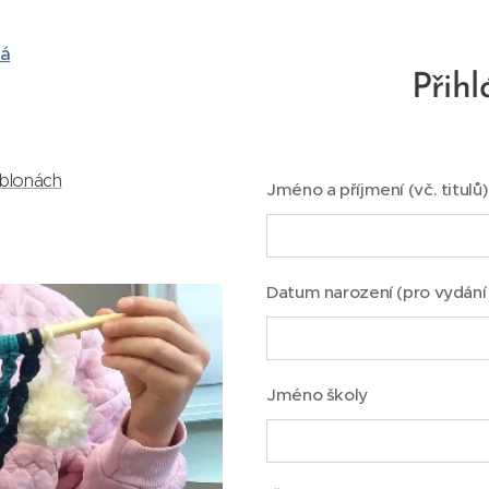
vá
Přihl
ablonách
Jméno a příjmení (vč. titulů)
Datum narození (pro vydání 
Jméno školy