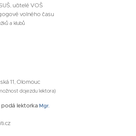
 SUŠ, učitelé VOŠ
agogové volného času
žků a klubů
olská 11, Olomouc
možnost dojezdu lektora)
 podá lektorka
Mgr.
ti.cz