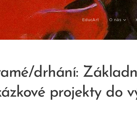
EducArt
O nás
amé/drhání: Základní
kázkové projekty do v